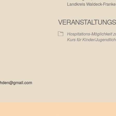
Landkreis Waldeck-Frank
VERANSTALTUNGS
le Kalender
iCalendar
Hospitations-Möglichkeit z
Kurs für Kinder/Jugendlic
nrohden@gmail.com