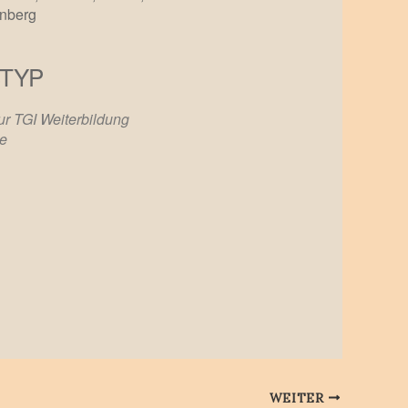
enberg
TYP
Office 365
Outlook Live
ur TGI Weiterbildung
he
WEITER