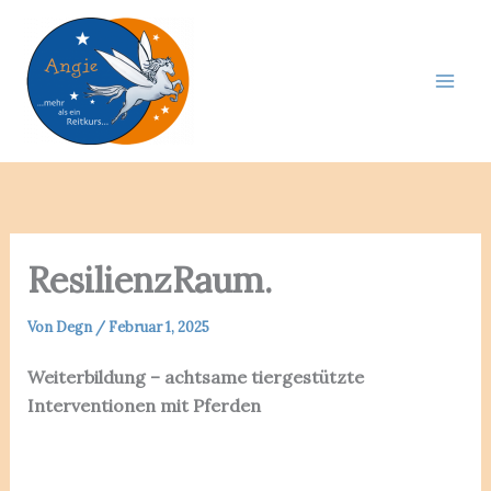
Zum
Inhalt
springen
ResilienzRaum.
Von
Degn
/
Februar 1, 2025
Weiterbildung – achtsame tiergestützte
Interventionen mit Pferden